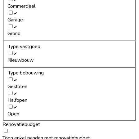
Commercieel
Garage
Grond
Type vastgoed
Nieuwbouw
Type bebouwing
Gesloten
Halfopen
Open
Renovatiebudget
Toon enkel panden met renovatiebudget