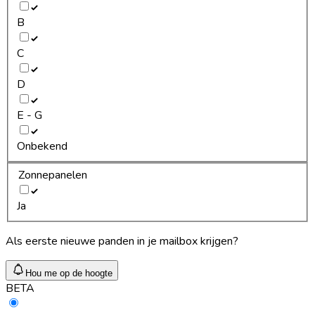
B
C
D
E - G
Onbekend
Zonnepanelen
Ja
Als eerste nieuwe panden in je mailbox krijgen?
Hou me op de hoogte
BETA