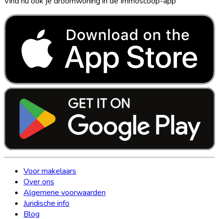
Vind nu ook je droomwoning in de Immoscoop-app
Voor makelaars
Over ons
Algemene voorwaarden
Juridische info
Blog