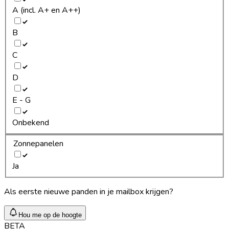
A (incl. A+ en A++)
B
C
D
E - G
Onbekend
Zonnepanelen
Ja
Als eerste nieuwe panden in je mailbox krijgen?
Hou me op de hoogte
BETA