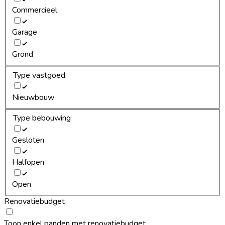
Commercieel
Garage
Grond
Type vastgoed
Nieuwbouw
Type bebouwing
Gesloten
Halfopen
Open
Renovatiebudget
Toon enkel panden met renovatiebudget