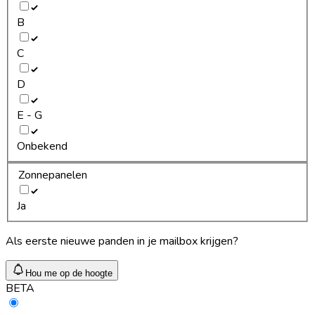
B
C
D
E - G
Onbekend
Zonnepanelen
Ja
Als eerste nieuwe panden in je mailbox krijgen?
Hou me op de hoogte
BETA