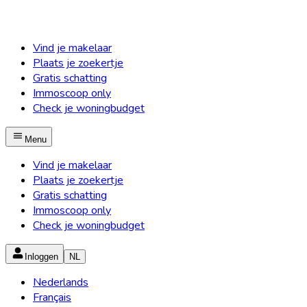
Vind je makelaar
Plaats je zoekertje
Gratis schatting
Immoscoop only
Check je woningbudget
Menu
Vind je makelaar
Plaats je zoekertje
Gratis schatting
Immoscoop only
Check je woningbudget
Inloggen
NL
Nederlands
Français