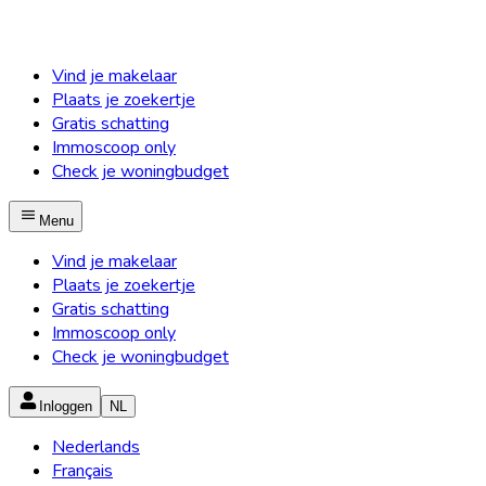
Vind je makelaar
Plaats je zoekertje
Gratis schatting
Immoscoop only
Check je woningbudget
Menu
Vind je makelaar
Plaats je zoekertje
Gratis schatting
Immoscoop only
Check je woningbudget
Inloggen
NL
Nederlands
Français