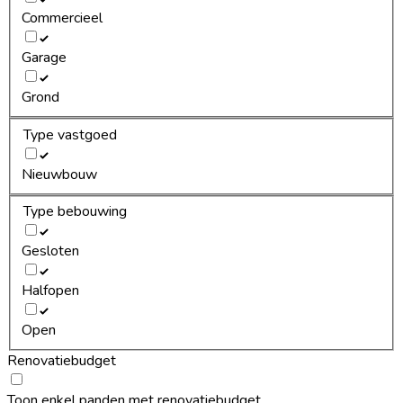
Commercieel
Garage
Grond
Type vastgoed
Nieuwbouw
Type bebouwing
Gesloten
Halfopen
Open
Renovatiebudget
Toon enkel panden met renovatiebudget