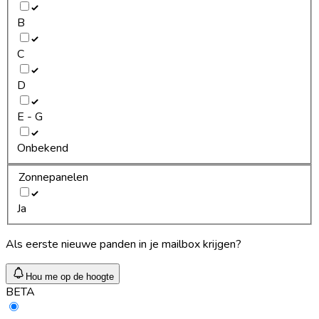
B
C
D
E - G
Onbekend
Zonnepanelen
Ja
Als eerste nieuwe panden in je mailbox krijgen?
Hou me op de hoogte
BETA