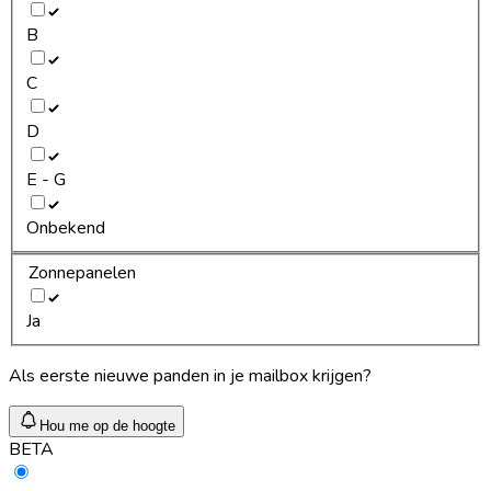
B
C
D
E - G
Onbekend
Zonnepanelen
Ja
Als eerste nieuwe panden in je mailbox krijgen?
Hou me op de hoogte
BETA