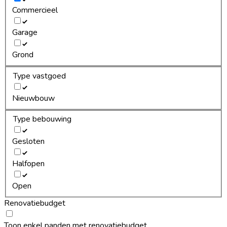
Commercieel
Garage
Grond
Type vastgoed
Nieuwbouw
Type bebouwing
Gesloten
Halfopen
Open
Renovatiebudget
Toon enkel panden met renovatiebudget