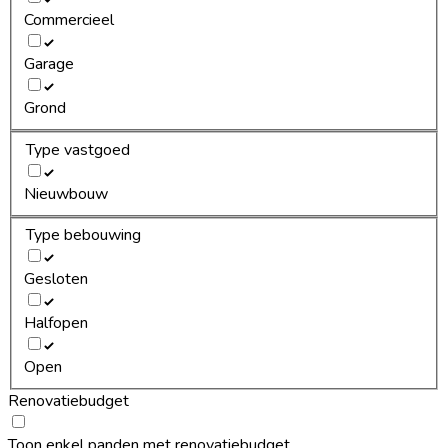
Commercieel
Garage
Grond
Type vastgoed
Nieuwbouw
Type bebouwing
Gesloten
Halfopen
Open
Renovatiebudget
Toon enkel panden met renovatiebudget