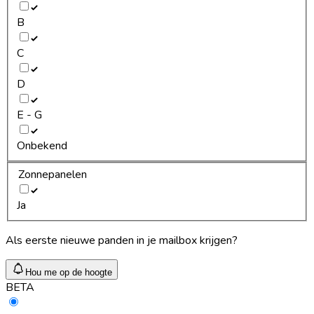
B
C
D
E - G
Onbekend
Zonnepanelen
Ja
Als eerste nieuwe panden in je mailbox krijgen?
Hou me op de hoogte
BETA