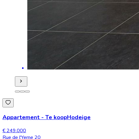
Appartement
-
Te koop
Hodeige
€ 249.000
Rue de l'Yerne 20