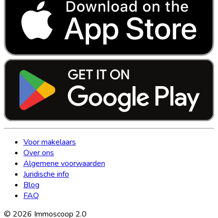
Voor makelaars
Over ons
Algemene voorwaarden
Juridische info
Blog
FAQ
©
2026
Immoscoop 2.0