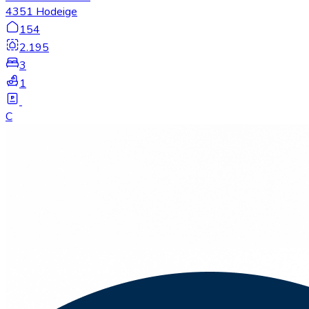
4351 Hodeige
154
2.195
3
1
C