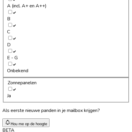
A (incl. A+ en A++)
B
C
D
E - G
Onbekend
Zonnepanelen
Ja
Als eerste nieuwe panden in je mailbox krijgen?
Hou me op de hoogte
BETA