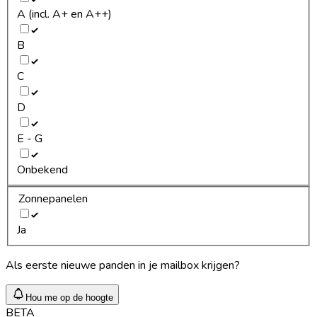
A (incl. A+ en A++)
B
C
D
E - G
Onbekend
Zonnepanelen
Ja
Als eerste nieuwe panden in je mailbox krijgen?
Hou me op de hoogte
BETA