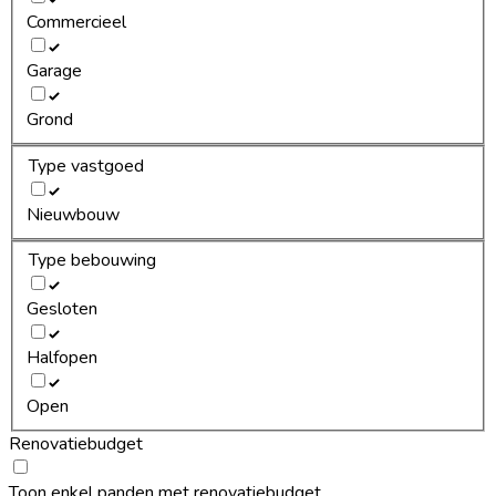
Commercieel
Garage
Grond
Type vastgoed
Nieuwbouw
Type bebouwing
Gesloten
Halfopen
Open
Renovatiebudget
Toon enkel panden met renovatiebudget