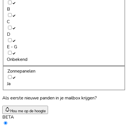
B
C
D
E - G
Onbekend
Zonnepanelen
Ja
Als eerste nieuwe panden in je mailbox krijgen?
Hou me op de hoogte
BETA