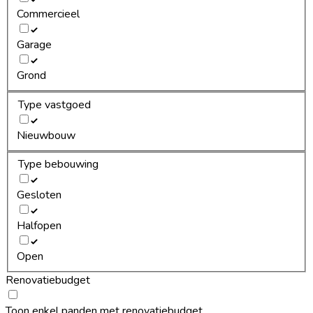
Commercieel
Garage
Grond
Type vastgoed
Nieuwbouw
Type bebouwing
Gesloten
Halfopen
Open
Renovatiebudget
Toon enkel panden met renovatiebudget