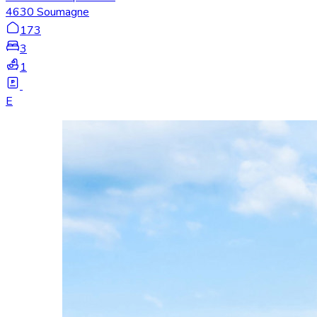
4630 Soumagne
173
3
1
E