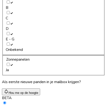
B
C
D
E - G
Onbekend
Zonnepanelen
Ja
Als eerste nieuwe panden in je mailbox krijgen?
Hou me op de hoogte
BETA