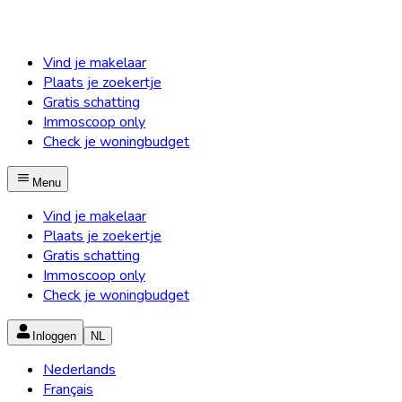
Vind je makelaar
Plaats je zoekertje
Gratis schatting
Immoscoop only
Check je woningbudget
Menu
Vind je makelaar
Plaats je zoekertje
Gratis schatting
Immoscoop only
Check je woningbudget
Inloggen
NL
Nederlands
Français