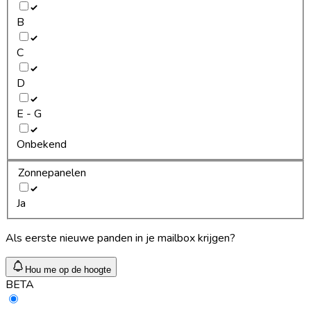
B
C
D
E - G
Onbekend
Zonnepanelen
Ja
Als eerste nieuwe panden in je mailbox krijgen?
Hou me op de hoogte
BETA