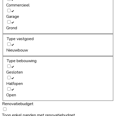
Commercieel
Garage
Grond
Type vastgoed
Nieuwbouw
Type bebouwing
Gesloten
Halfopen
Open
Renovatiebudget
Toon enkel panden met renovatiebudget