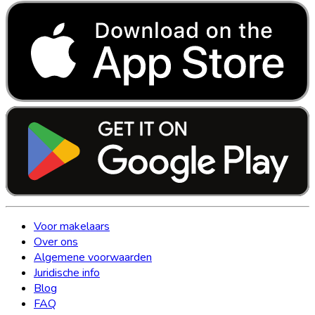
Voor makelaars
Over ons
Algemene voorwaarden
Juridische info
Blog
FAQ