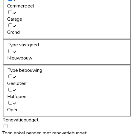
Commercieel
Garage
Grond
Type vastgoed
Nieuwbouw
Type bebouwing
Gesloten
Halfopen
Open
Renovatiebudget
Toon enkel panden met renovatiebudget