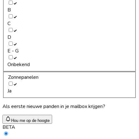
B
C
D
E - G
Onbekend
Zonnepanelen
Ja
Als eerste nieuwe panden in je mailbox krijgen?
Hou me op de hoogte
BETA