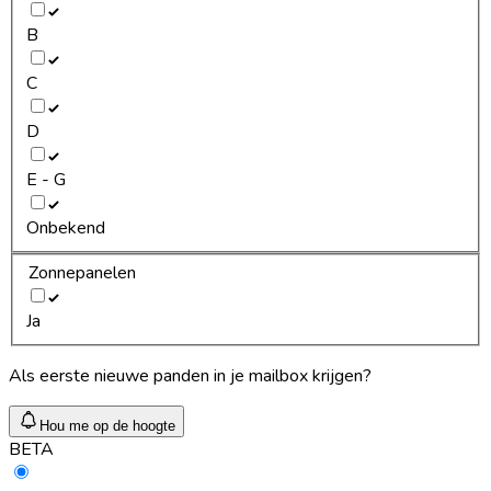
B
C
D
E - G
Onbekend
Zonnepanelen
Ja
Als eerste nieuwe panden in je mailbox krijgen?
Hou me op de hoogte
BETA