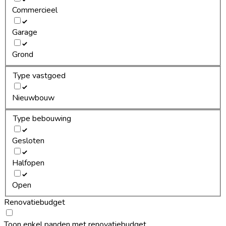
Commercieel
Garage
Grond
Type vastgoed
Nieuwbouw
Type bebouwing
Gesloten
Halfopen
Open
Renovatiebudget
Toon enkel panden met renovatiebudget