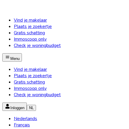
Vind je makelaar
Plaats je zoekertje
Gratis schatting
Immoscoop only
Check je woningbudget
Menu
Vind je makelaar
Plaats je zoekertje
Gratis schatting
Immoscoop only
Check je woningbudget
Inloggen
NL
Nederlands
Français