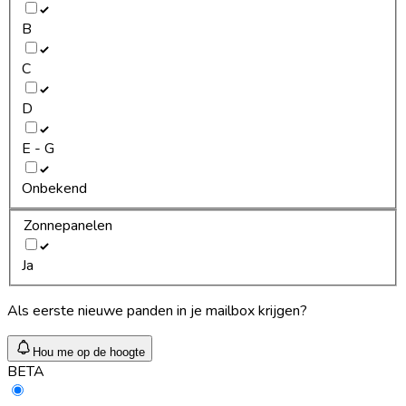
B
C
D
E - G
Onbekend
Zonnepanelen
Ja
Als eerste nieuwe panden in je mailbox krijgen?
Hou me op de hoogte
BETA