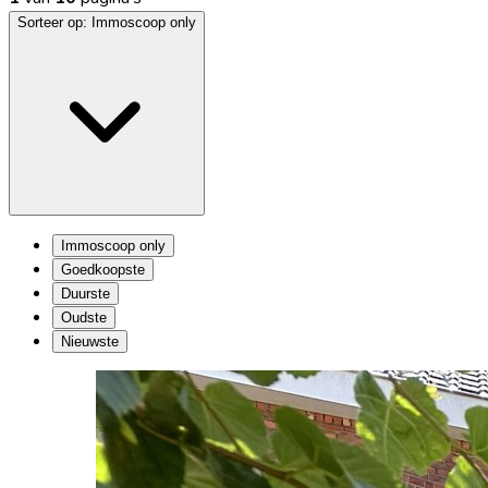
Sorteer op:
Immoscoop only
Immoscoop only
Goedkoopste
Duurste
Oudste
Nieuwste