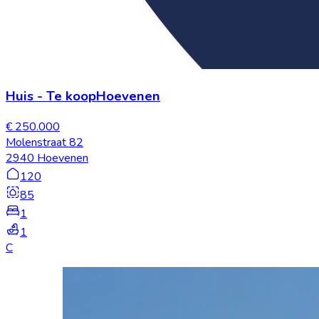
Huis
-
Te koop
Hoevenen
€ 250.000
Molenstraat 82
2940 Hoevenen
120
85
1
1
C