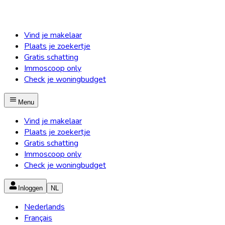
Vind je makelaar
Plaats je zoekertje
Gratis schatting
Immoscoop only
Check je woningbudget
Menu
Vind je makelaar
Plaats je zoekertje
Gratis schatting
Immoscoop only
Check je woningbudget
Inloggen
NL
Nederlands
Français