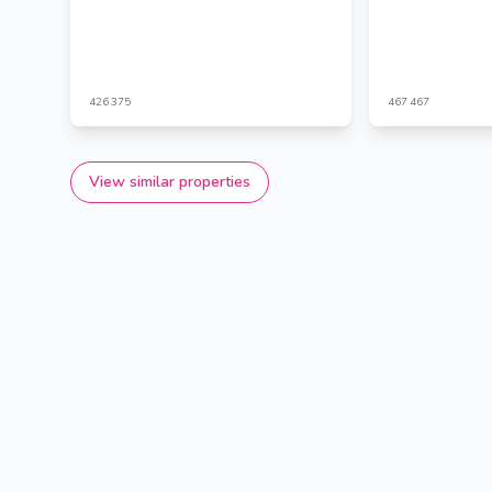
426
375
467
467
View similar properties