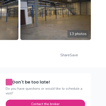
13 photos
Share
Save
Don't be too late!
Do you have questions or would like to schedule a
visit?
Contact the broker