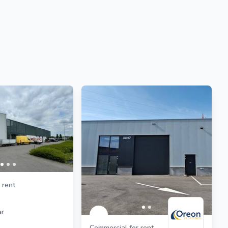
 rent
ar
Commercial for rent