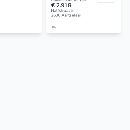
€ 2.918
Halfstraat 5
2630 Aartselaar
467