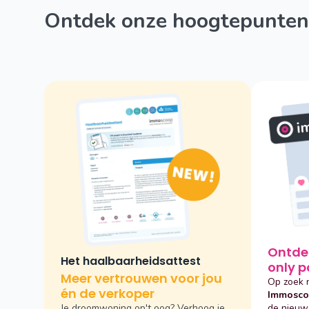
Ontdek onze hoogtepunten
Ontdek onze immoscoop
Het haalbaarheidsattest
only 
Meer vertrouwen voor jou
Op zoek 
én de verkoper
Immosco
Je droomwoning op't oog? Verhoog je
de nieu