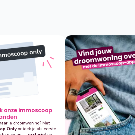
panden
naar je droomwoning? Met
op Only
ontdek je als eerste
wste panden —
exclusief
op