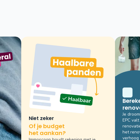
Bereken je
renov
Je droo
Niet zeker
EPC valt
of je budget
renovati
het aankan?
het reno
verhoog 
Immoscoop houdt rekening met je