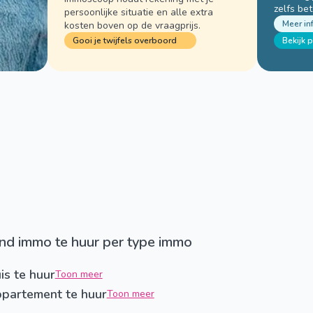
zelfs bet
persoonlijke situatie en alle extra
Meer in
kosten boven op de vraagprijs.
Gooi je twijfels overboord
Bekijk 
Vind immo te huur per type immo
is te huur
Toon meer
partement te huur
Toon meer