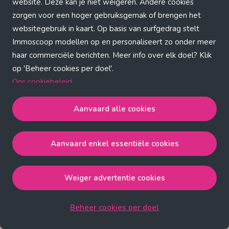
Application error: a client-side exception has occurred (see the
website. Deze kan je niet weigeren. Andere cookies
zorgen voor een hoger gebruiksgemak of brengen het
browser console for more information)
.
websitegebruik in kaart. Op basis van surfgedrag stelt
Immoscoop modellen op en personaliseert zo onder meer
haar commerciële berichten. Meer info over elk doel? Klik
op 'Beheer cookies per doel'.
Ons cookiebeleid
Aanvaard alle cookies
Aanvaard alle cookies
gaat akkoord met de strict
noodzakelijke, analytische, functionele en advertentie
Aanvaard enkel essentiële cookies
cookies.
Aanvaard enkel essentiële cookies
gaat akkoord met
de strict noodzakelijke cookies.
Weiger advertentie cookies
Weiger advertentie cookies
gaat akkoord met de strict
noodzakelijke, analytische en functionele cookies.
Beheer cookies per doel