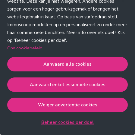
Application error: a client-side exception has occurred (see the
website. Deze kan je niet weigeren. Andere cookies
zorgen voor een hoger gebruiksgemak of brengen het
browser console for more information)
.
websitegebruik in kaart. Op basis van surfgedrag stelt
Immoscoop modellen op en personaliseert zo onder meer
haar commerciële berichten. Meer info over elk doel? Klik
op 'Beheer cookies per doel'.
Ons cookiebeleid
Aanvaard alle cookies
Aanvaard alle cookies
gaat akkoord met de strict
noodzakelijke, analytische, functionele en advertentie
Aanvaard enkel essentiële cookies
cookies.
Aanvaard enkel essentiële cookies
gaat akkoord met
de strict noodzakelijke cookies.
Weiger advertentie cookies
Weiger advertentie cookies
gaat akkoord met de strict
noodzakelijke, analytische en functionele cookies.
Beheer cookies per doel