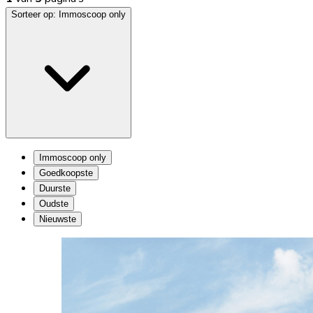
Sorteer op:
Immoscoop only
Immoscoop only
Goedkoopste
Duurste
Oudste
Nieuwste