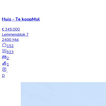
Huis
-
Te koop
Mol
€ 349.000
Lemmensblok 7
2400 Mol
152
923
2
1
D