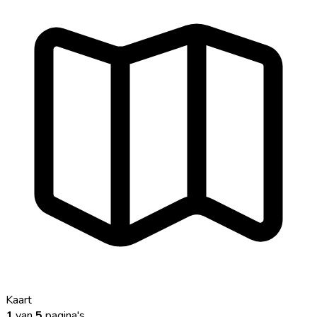
Kaart
1
van
5
pagina's