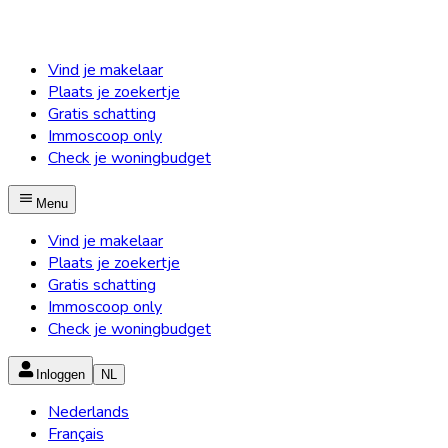
Vind je makelaar
Plaats je zoekertje
Gratis schatting
Immoscoop only
Check je woningbudget
Menu
Vind je makelaar
Plaats je zoekertje
Gratis schatting
Immoscoop only
Check je woningbudget
Inloggen
NL
Nederlands
Français