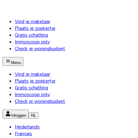
Vind je makelaar
Plaats je zoekertje
Gratis schatting
Immoscoop only
Check je woningbudget
Menu
Vind je makelaar
Plaats je zoekertje
Gratis schatting
Immoscoop only
Check je woningbudget
Inloggen
NL
Nederlands
Français