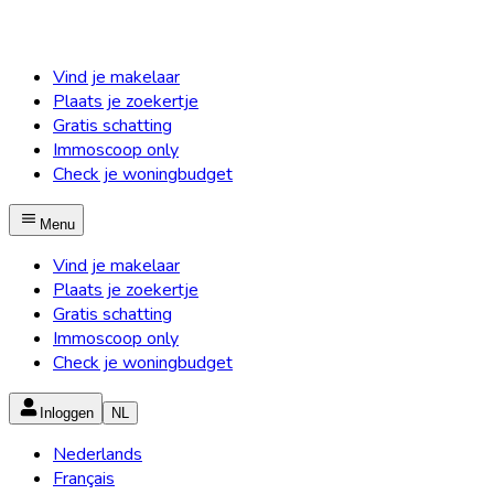
Vind je makelaar
Plaats je zoekertje
Gratis schatting
Immoscoop only
Check je woningbudget
Menu
Vind je makelaar
Plaats je zoekertje
Gratis schatting
Immoscoop only
Check je woningbudget
Inloggen
NL
Nederlands
Français