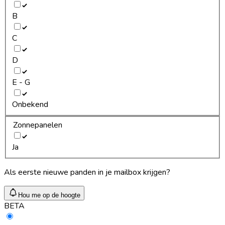
B
C
D
E - G
Onbekend
Zonnepanelen
Ja
Als eerste nieuwe panden in je mailbox krijgen?
Hou me op de hoogte
BETA