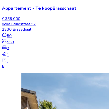
Appartement
-
Te koop
Brasschaat
€ 339.000
della Faillestraat 57
2930 Brasschaat
80
559
2
1
B