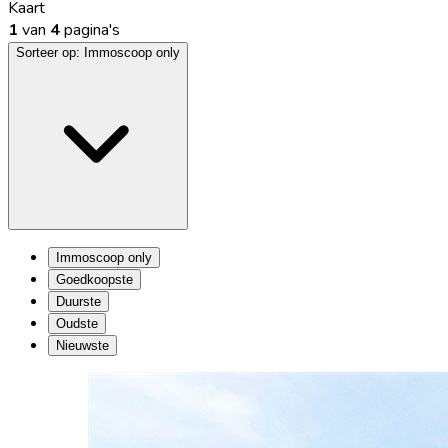
Kaart
1
van
4
pagina's
Sorteer op:
Immoscoop only
Immoscoop only
Goedkoopste
Duurste
Oudste
Nieuwste