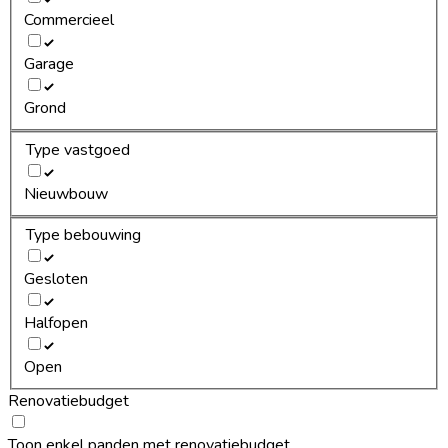
Commercieel
Garage
Grond
Type vastgoed
Nieuwbouw
Type bebouwing
Gesloten
Halfopen
Open
Renovatiebudget
Toon enkel panden met renovatiebudget