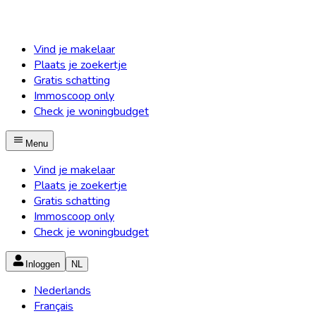
Vind je makelaar
Plaats je zoekertje
Gratis schatting
Immoscoop only
Check je woningbudget
Menu
Vind je makelaar
Plaats je zoekertje
Gratis schatting
Immoscoop only
Check je woningbudget
Inloggen
NL
Nederlands
Français