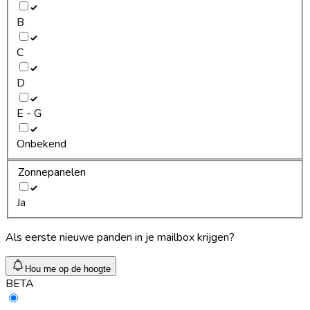
B
C
D
E - G
Onbekend
Zonnepanelen
Ja
Als eerste nieuwe panden in je mailbox krijgen?
Hou me op de hoogte
BETA