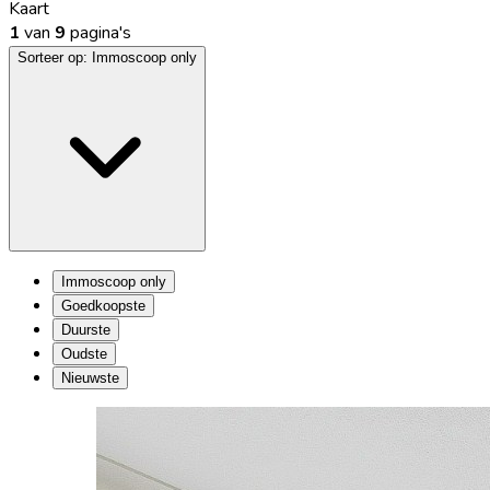
Kaart
1
van
9
pagina's
Sorteer op:
Immoscoop only
Immoscoop only
Goedkoopste
Duurste
Oudste
Nieuwste