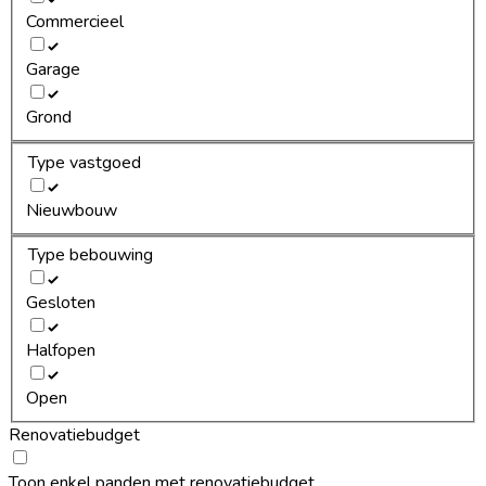
Commercieel
Garage
Grond
Type vastgoed
Nieuwbouw
Type bebouwing
Gesloten
Halfopen
Open
Renovatiebudget
Toon enkel panden met renovatiebudget