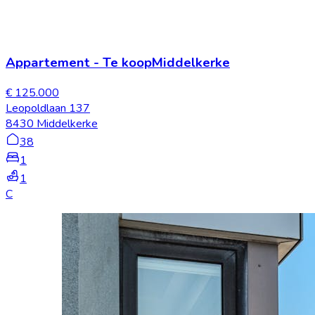
Appartement
-
Te koop
Middelkerke
€ 125.000
Leopoldlaan 137
8430 Middelkerke
38
1
1
C