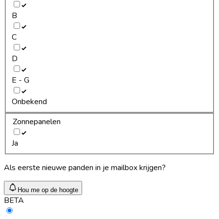
B
C
D
E - G
Onbekend
Zonnepanelen
Ja
Als eerste nieuwe panden in je mailbox krijgen?
Hou me op de hoogte
BETA