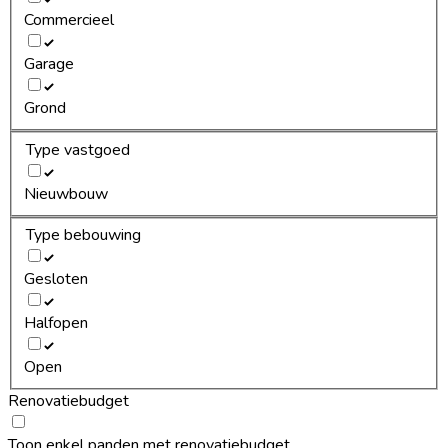
Commercieel
Garage
Grond
Type vastgoed
Nieuwbouw
Type bebouwing
Gesloten
Halfopen
Open
Renovatiebudget
Toon enkel panden met renovatiebudget