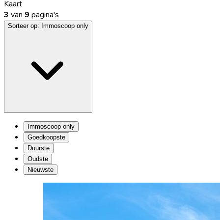
Kaart
3
van
9
pagina's
Sorteer op:
Immoscoop only
Immoscoop only
Goedkoopste
Duurste
Oudste
Nieuwste