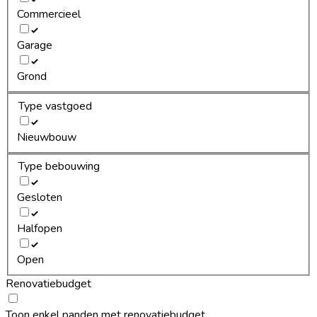
Commercieel
Garage
Grond
Type vastgoed
Nieuwbouw
Type bebouwing
Gesloten
Halfopen
Open
Renovatiebudget
Toon enkel panden met renovatiebudget