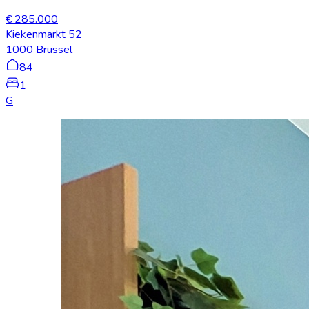
€ 285.000
Kiekenmarkt 52
1000 Brussel
84
1
G