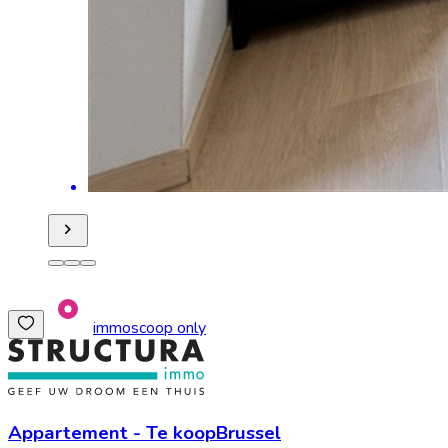
immoscoop only
Appartement
-
Te koop
Brussel