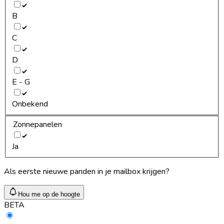
B
C
D
E - G
Onbekend
Zonnepanelen
Ja
Als eerste nieuwe panden in je mailbox krijgen?
Hou me op de hoogte
BETA