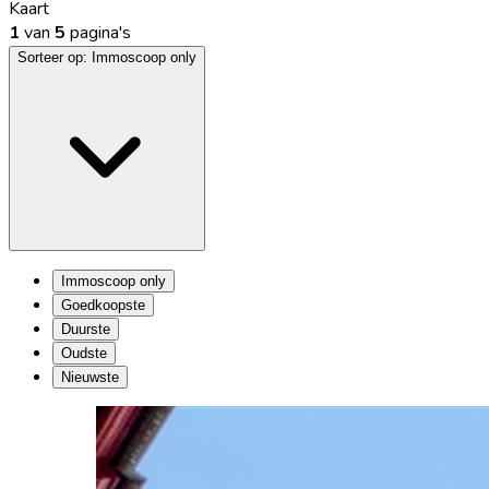
Kaart
1
van
5
pagina's
Sorteer op:
Immoscoop only
Immoscoop only
Goedkoopste
Duurste
Oudste
Nieuwste