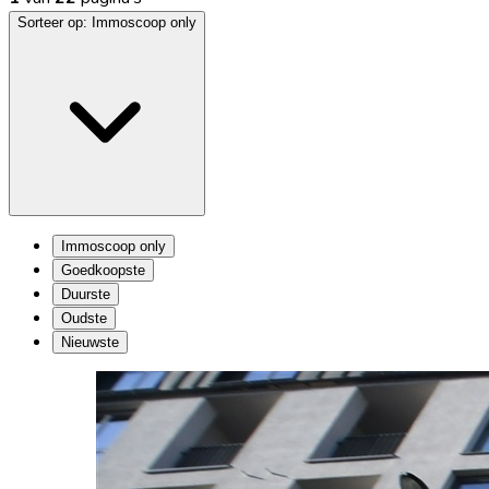
Sorteer op:
Immoscoop only
Immoscoop only
Goedkoopste
Duurste
Oudste
Nieuwste