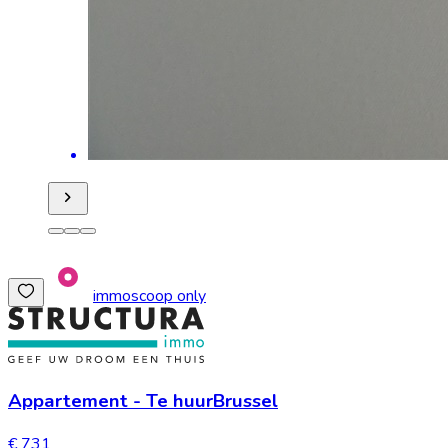
immoscoop only
Appartement
-
Te huur
Brussel
€ 731