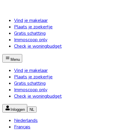
Vind je makelaar
Plaats je zoekertje
Gratis schatting
Immoscoop only
Check je woningbudget
Menu
Vind je makelaar
Plaats je zoekertje
Gratis schatting
Immoscoop only
Check je woningbudget
Inloggen
NL
Nederlands
Français