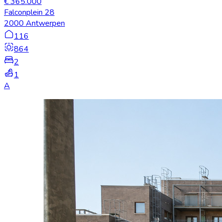
€ 365.000
Falconplein 28
2000 Antwerpen
116
864
2
1
A