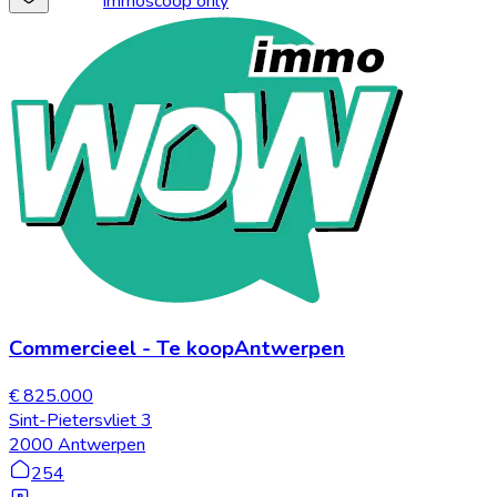
immoscoop only
Commercieel
-
Te koop
Antwerpen
€ 825.000
Sint-Pietersvliet 3
2000 Antwerpen
254