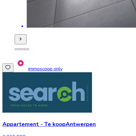
immoscoop only
Appartement
-
Te koop
Antwerpen