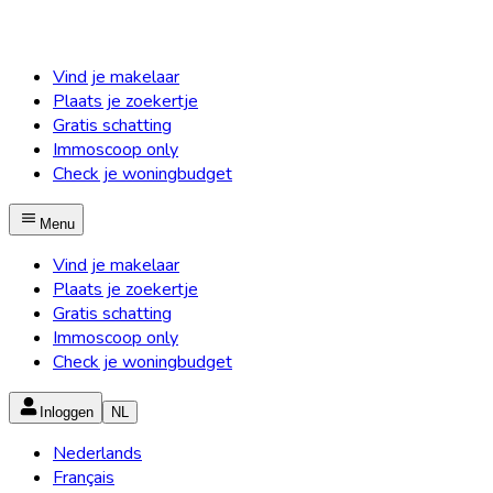
Vind je makelaar
Plaats je zoekertje
Gratis schatting
Immoscoop only
Check je woningbudget
Menu
Vind je makelaar
Plaats je zoekertje
Gratis schatting
Immoscoop only
Check je woningbudget
Inloggen
NL
Nederlands
Français