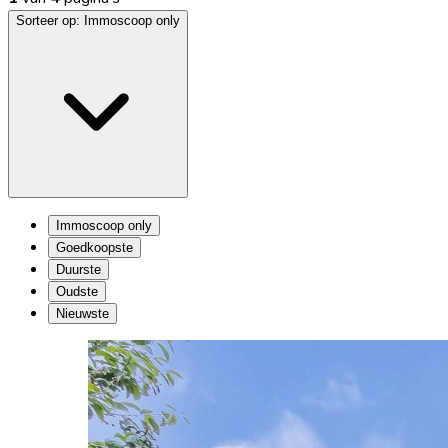
Sorteer op:
Immoscoop only
Immoscoop only
Goedkoopste
Duurste
Oudste
Nieuwste