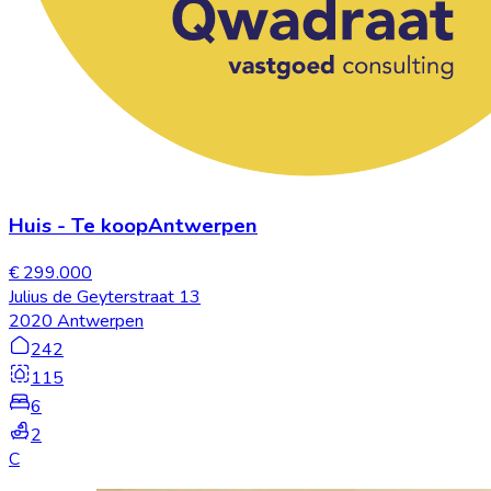
Huis
-
Te koop
Antwerpen
€ 299.000
Julius de Geyterstraat 13
2020 Antwerpen
242
115
6
2
C