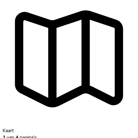
Kaart
1
van
4
pagina's