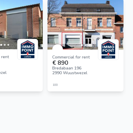
 rent
Commercial for rent
€ 890
Bredabaan 196
zel
2990 Wuustwezel
100