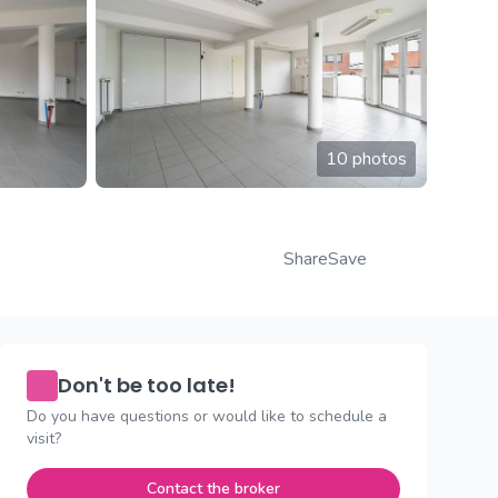
10 photos
Share
Save
Don't be too late!
Do you have questions or would like to schedule a
visit?
Contact the broker