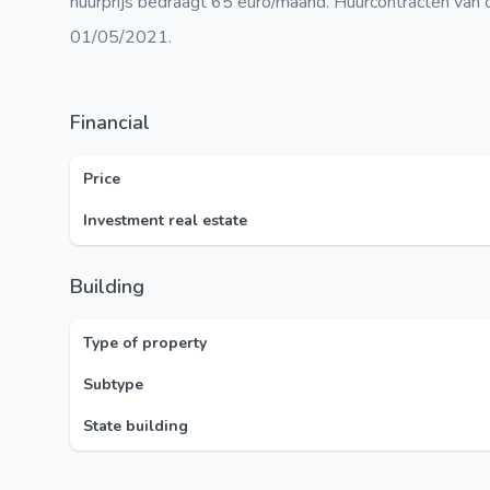
huurprijs bedraagt 65 euro/maand. Huurcontracten van 
01/05/2021.
Financial
Price
Investment real estate
Building
Type of property
Subtype
State building