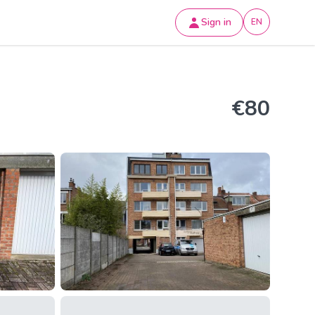
Sign in
EN
€80