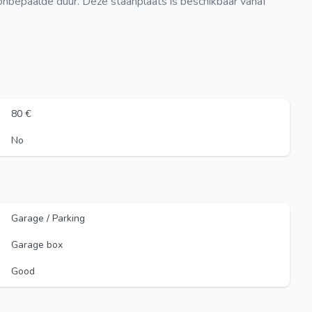
onbepaalde duur. Deze staanplaats is beschikbaar vanaf
80 €
No
Garage / Parking
Garage box
Good