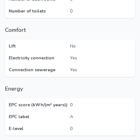
Number of toilets
0
Comfort
Lift
No
Electricity connection
Yes
Connection sewerage
Yes
Energy
EPC score (kWh/(m² years))
0
EPC label
A
E-level
0