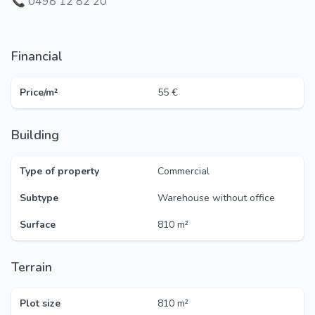
📞 0498 12 82 20
Financial
Price/m²
55 €
Building
Type of property
Commercial
Subtype
Warehouse without office
Surface
810 m²
Terrain
Plot size
810 m²