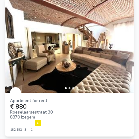
Apartment for rent
€ 880
Roeselaarsestraat 30
8870 Izegem
C
182
182
3
1