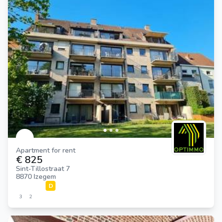
Apartment for rent
€ 825
Sint-Tillostraat 7
8870 Izegem
D
3
2