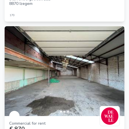
8870 Izegem
170
Commercial for rent
€ 870