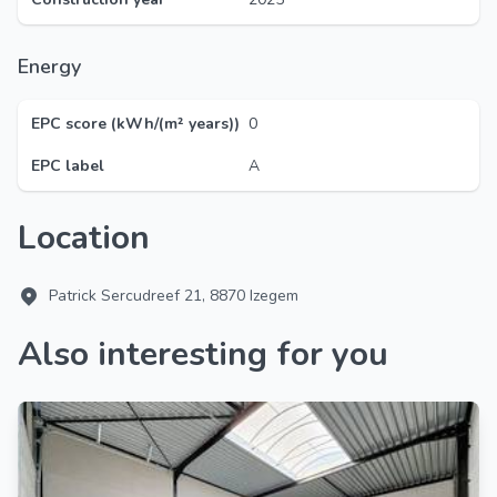
Energy
EPC score (kWh/(m² years))
0
EPC label
A
Location
Patrick Sercudreef 21, 8870 Izegem
Also interesting for you