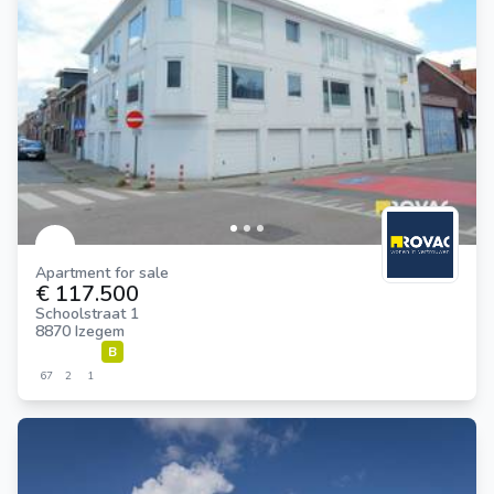
Apartment for sale
€ 117.500
Schoolstraat 1
8870 Izegem
B
67
2
1