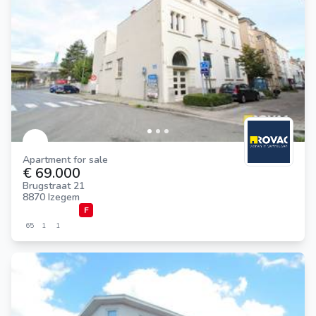
Apartment for sale
€ 69.000
Brugstraat 21
8870 Izegem
F
65
1
1