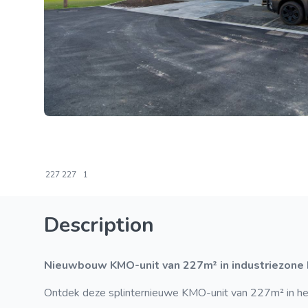
227
227
1
Description
Nieuwbouw KMO-unit van 227m² in industriezone
Ontdek deze splinternieuwe KMO-unit van 227m² in het