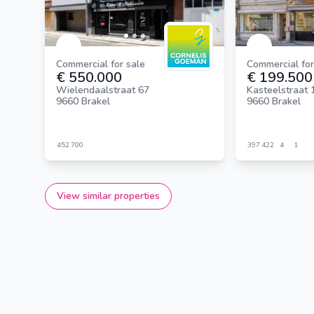
Commercial for sale
Commercial for
€ 550.000
€ 199.500
Wielendaalstraat 67
Kasteelstraat 
9660 Brakel
9660 Brakel
452
700
397
422
4
1
View similar properties