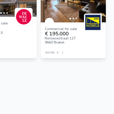
 sale
Commercial for sale
€ 195.000
15
Ronsesestraat 127
9660 Brakel
305
550
6
1