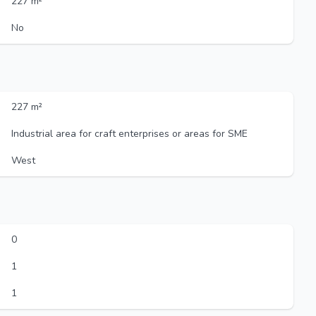
227 m²
No
227 m²
Industrial area for craft enterprises or areas for SME
West
0
1
1