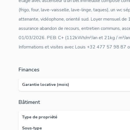
étage avec ascenseur d'un bel immeuble composé comme 
(frigo, four, lave-vaisselle, lave-linge, taques), un w
attenante, vidéophone, orienté sud. Loyer mensuel de 
assurance abandon de recours, entretien communs, ascen
01/03/2026. PEB: C+ (112kWh/m²/an et 21kg / m²/an).
Informations et visites avec Louis +32 477 57 98 
Finances
Garantie locative (mois)
Bâtiment
Type de propriété
Sous-type