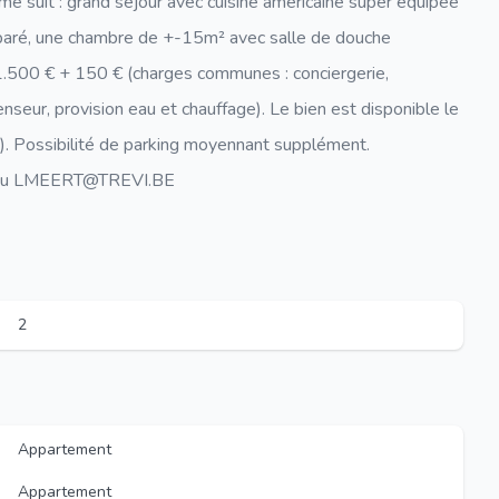
suit : grand séjour avec cuisine américaine super équipée
c séparé, une chambre de +-15m² avec salle de douche
1.500 € + 150 € (charges communes : conciergerie,
seur, provision eau et chauffage). Le bien est disponible le
 Possibilité de parking moyennant supplément.
87 ou LMEERT@TREVI.BE
2
Appartement
Appartement