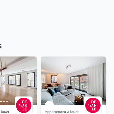
s
 louer
Appartement à louer