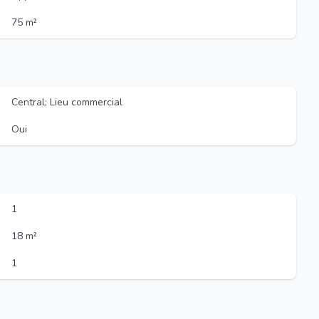
75 m²
Central; Lieu commercial
Oui
1
18 m²
1