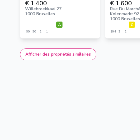
€ 1.400
€ 1.600
Willebroekkaai 27
Rue Du Marché
1000 Bruxelles
Kolenmarkt 92
1000 Bruxelles
A
C
90
90
2
1
104
2
2
Afficher des propriétés similaires