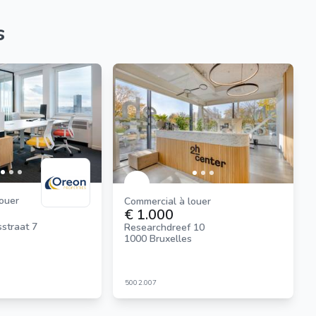
s
louer
Commercial à louer
€ 1.000
straat 7
Researchdreef 10
1000 Bruxelles
500
2.007