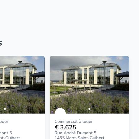
s
louer
Commercial à louer
€ 3.625
mont 5
Rue André Dumont 5
nt-Guibert
1435 Mont-Saint-Guibert