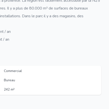
à proximité. La région est facilement accessible par la N25
res. Il y a plus de 80.000 m² de surfaces de bureaux
'installations. Dans le parc il y a des magasins, des
nt / an
t / an
Commercial
Bureau
242 m²